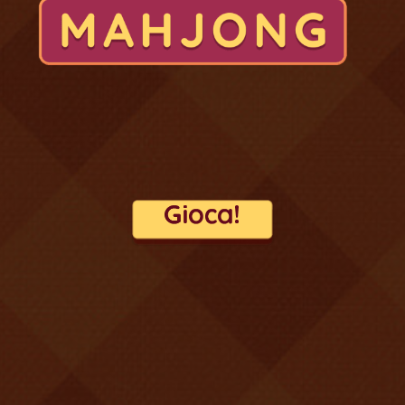
1
55,916
stargazer444
Thanksgiving Mahjong
Descrizione
Il mahjong incontra il solitario in questo nuovo fantastico
gioco di abbinamenti che combina il meglio di entrambi!
Politica sulla privacy