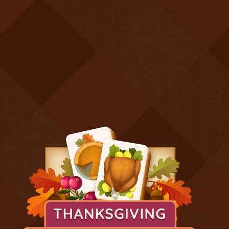
I giocatori di Thanksgiving Mahjong
Vedi tutto
apprezzano anche:
Punteggi migliori
Questa
Oggi
Questo mese
settimana
ACCEDI
Sarai tu?