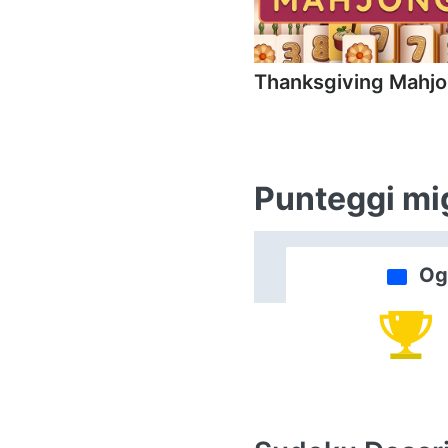
Thanksgiving Mahj
Punteggi mig
Og