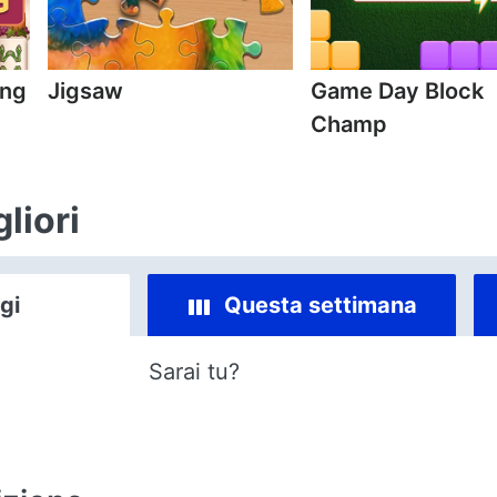
ong
Jigsaw
Game Day Block
Champ
liori
gi
Questa settimana
Sarai tu?